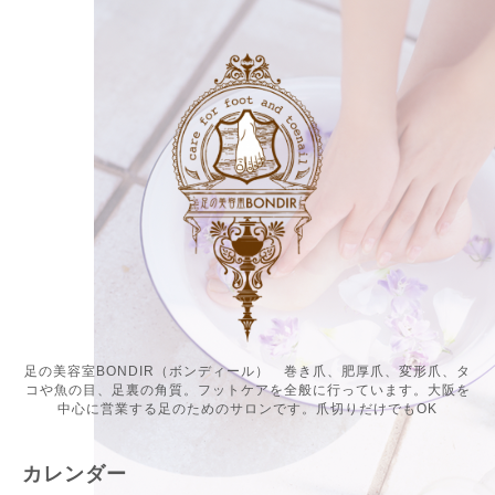
足の美容室BONDIR（ボンディール） 巻き爪、肥厚爪、変形爪、タ
コや魚の目、足裏の角質。フットケアを全般に行っています。大阪を
中心に営業する足のためのサロンです。爪切りだけでもOK
カレンダー