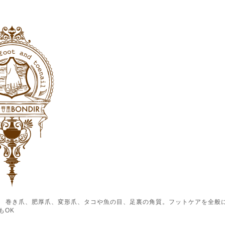
ル） 巻き爪、肥厚爪、変形爪、タコや魚の目、足裏の角質。フットケアを全般
もOK