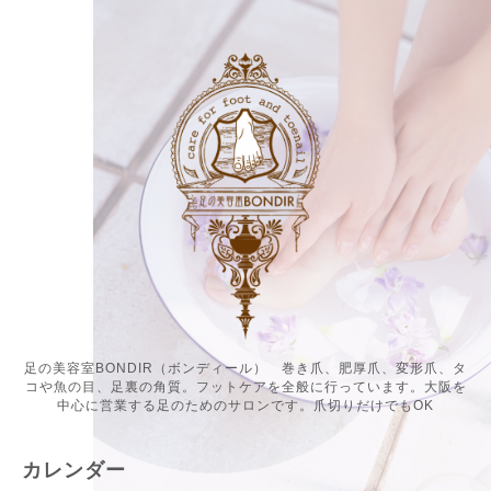
足の美容室BONDIR（ボンディール） 巻き爪、肥厚爪、変形爪、タ
コや魚の目、足裏の角質。フットケアを全般に行っています。大阪を
中心に営業する足のためのサロンです。爪切りだけでもOK
カレンダー