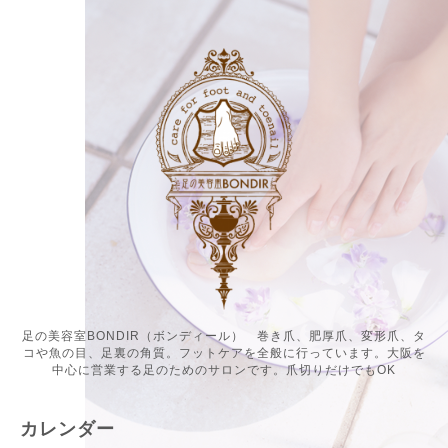
足の美容室BONDIR（ボンディール） 巻き爪、肥厚爪、変形爪、タ
コや魚の目、足裏の角質。フットケアを全般に行っています。大阪を
中心に営業する足のためのサロンです。爪切りだけでもOK
カレンダー