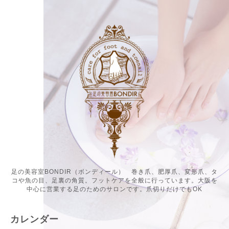
足の美容室BONDIR（ボンディール） 巻き爪、肥厚爪、変形爪、タ
コや魚の目、足裏の角質。フットケアを全般に行っています。大阪を
中心に営業する足のためのサロンです。爪切りだけでもOK
カレンダー