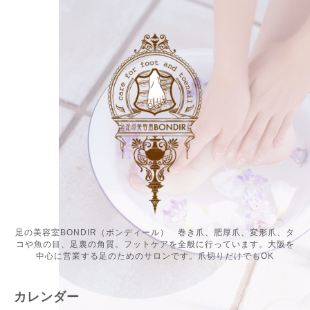
足の美容室BONDIR（ボンディール） 巻き爪、肥厚爪、変形爪、タ
コや魚の目、足裏の角質。フットケアを全般に行っています。大阪を
中心に営業する足のためのサロンです。爪切りだけでもOK
カレンダー