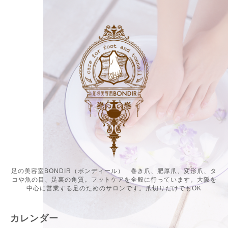
足の美容室BONDIR（ボンディール） 巻き爪、肥厚爪、変形爪、タ
コや魚の目、足裏の角質。フットケアを全般に行っています。大阪を
中心に営業する足のためのサロンです。爪切りだけでもOK
カレンダー