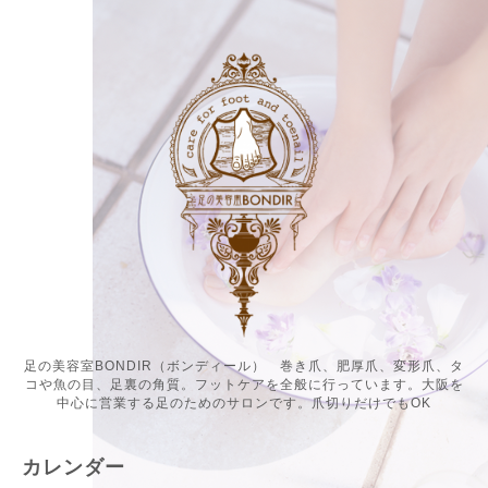
足の美容室BONDIR（ボンディール） 巻き爪、肥厚爪、変形爪、タ
コや魚の目、足裏の角質。フットケアを全般に行っています。大阪を
中心に営業する足のためのサロンです。爪切りだけでもOK
カレンダー