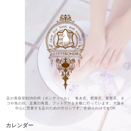
足の美容室BONDIR（ボンディール） 巻き爪、肥厚爪、変形爪、タ
コや魚の目、足裏の角質。フットケアを全般に行っています。大阪を
中心に営業する足のためのサロンです。爪切りだけでもOK
カレンダー