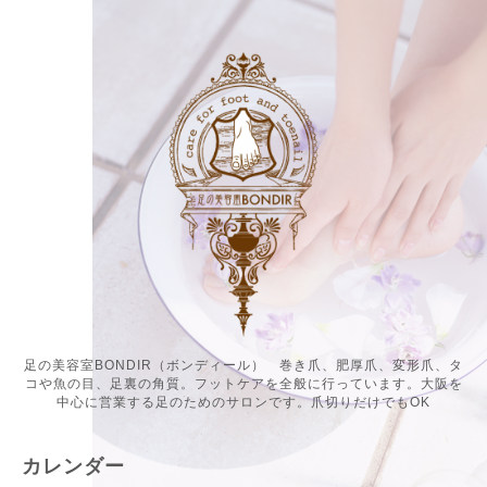
足の美容室BONDIR（ボンディール） 巻き爪、肥厚爪、変形爪、タ
コや魚の目、足裏の角質。フットケアを全般に行っています。大阪を
中心に営業する足のためのサロンです。爪切りだけでもOK
カレンダー