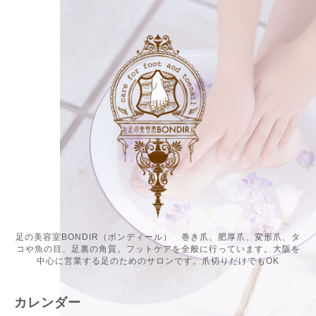
足の美容室BONDIR（ボンディール） 巻き爪、肥厚爪、変形爪、タ
コや魚の目、足裏の角質。フットケアを全般に行っています。大阪を
中心に営業する足のためのサロンです。爪切りだけでもOK
カレンダー