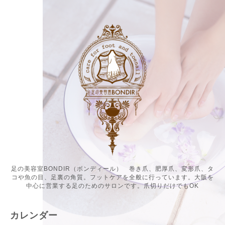
足の美容室BONDIR（ボンディール） 巻き爪、肥厚爪、変形爪、タ
コや魚の目、足裏の角質。フットケアを全般に行っています。大阪を
中心に営業する足のためのサロンです。爪切りだけでもOK
カレンダー