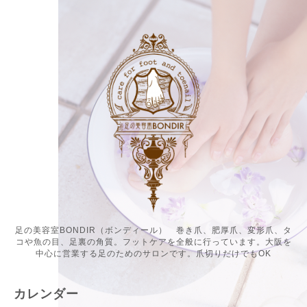
足の美容室BONDIR（ボンディール） 巻き爪、肥厚爪、変形爪、タ
コや魚の目、足裏の角質。フットケアを全般に行っています。大阪を
中心に営業する足のためのサロンです。爪切りだけでもOK
カレンダー