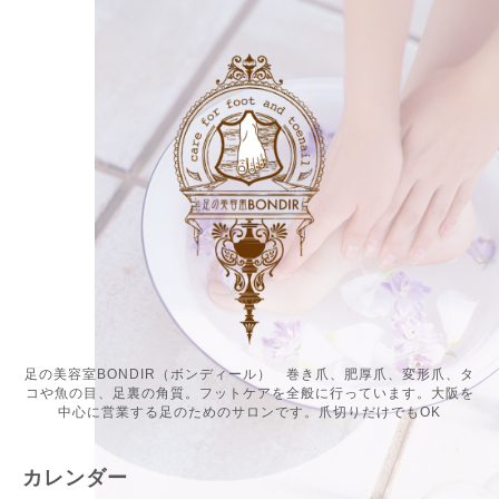
足の美容室BONDIR（ボンディール） 巻き爪、肥厚爪、変形爪、タ
コや魚の目、足裏の角質。フットケアを全般に行っています。大阪を
中心に営業する足のためのサロンです。爪切りだけでもOK
カレンダー