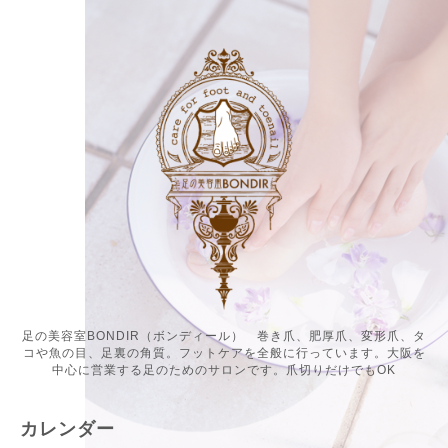
足の美容室BONDIR（ボンディール） 巻き爪、肥厚爪、変形爪、タ
コや魚の目、足裏の角質。フットケアを全般に行っています。大阪を
中心に営業する足のためのサロンです。爪切りだけでもOK
カレンダー