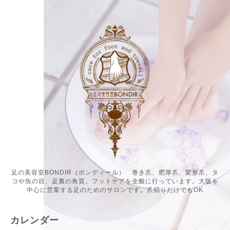
足の美容室BONDIR（ボンディール） 巻き爪、肥厚爪、変形爪、タ
コや魚の目、足裏の角質。フットケアを全般に行っています。大阪を
中心に営業する足のためのサロンです。爪切りだけでもOK
カレンダー