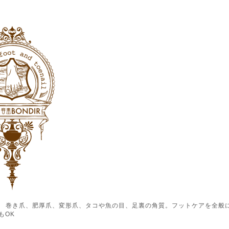
ル） 巻き爪、肥厚爪、変形爪、タコや魚の目、足裏の角質。フットケアを全般
もOK