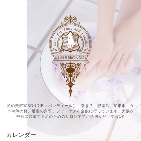
足の美容室BONDIR（ボンディール） 巻き爪、肥厚爪、変形爪、タ
コや魚の目、足裏の角質。フットケアを全般に行っています。大阪を
中心に営業する足のためのサロンです。爪切りだけでもOK
カレンダー