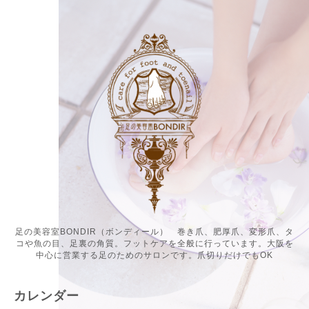
足の美容室BONDIR（ボンディール） 巻き爪、肥厚爪、変形爪、タ
コや魚の目、足裏の角質。フットケアを全般に行っています。大阪を
中心に営業する足のためのサロンです。爪切りだけでもOK
カレンダー