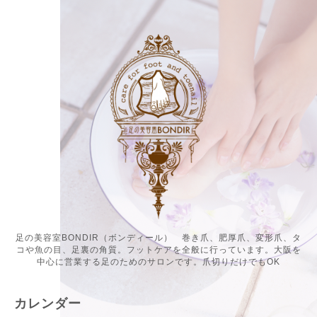
足の美容室BONDIR（ボンディール） 巻き爪、肥厚爪、変形爪、タ
コや魚の目、足裏の角質。フットケアを全般に行っています。大阪を
中心に営業する足のためのサロンです。爪切りだけでもOK
カレンダー