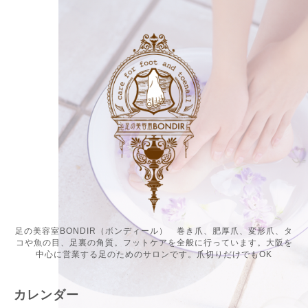
足の美容室BONDIR（ボンディール） 巻き爪、肥厚爪、変形爪、タ
コや魚の目、足裏の角質。フットケアを全般に行っています。大阪を
中心に営業する足のためのサロンです。爪切りだけでもOK
カレンダー