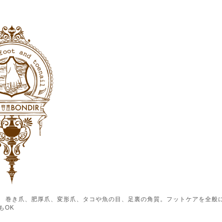
ル） 巻き爪、肥厚爪、変形爪、タコや魚の目、足裏の角質。フットケアを全般
もOK