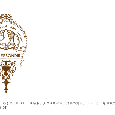
ル） 巻き爪、肥厚爪、変形爪、タコや魚の目、足裏の角質。フットケアを全般
もOK