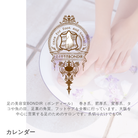
足の美容室BONDIR（ボンディール） 巻き爪、肥厚爪、変形爪、タ
コや魚の目、足裏の角質。フットケアを全般に行っています。大阪を
中心に営業する足のためのサロンです。爪切りだけでもOK
カレンダー