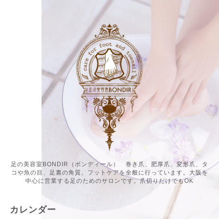
足の美容室BONDIR（ボンディール） 巻き爪、肥厚爪、変形爪、タ
コや魚の目、足裏の角質。フットケアを全般に行っています。大阪を
中心に営業する足のためのサロンです。爪切りだけでもOK
カレンダー