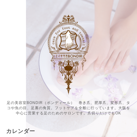
足の美容室BONDIR（ボンディール） 巻き爪、肥厚爪、変形爪、タ
コや魚の目、足裏の角質。フットケアを全般に行っています。大阪を
中心に営業する足のためのサロンです。爪切りだけでもOK
カレンダー