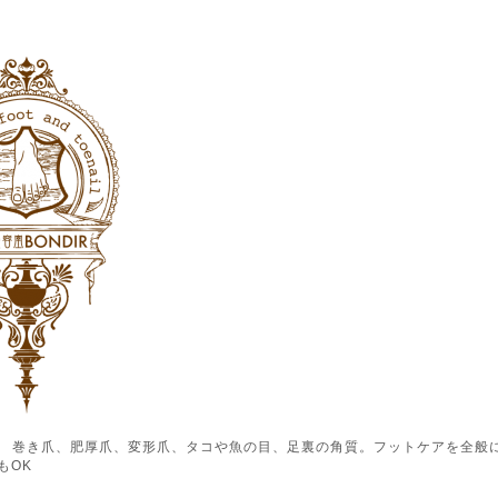
ル） 巻き爪、肥厚爪、変形爪、タコや魚の目、足裏の角質。フットケアを全般
もOK