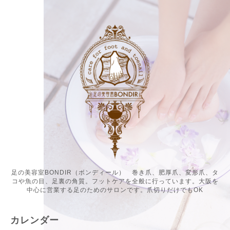
足の美容室BONDIR（ボンディール） 巻き爪、肥厚爪、変形爪、タ
コや魚の目、足裏の角質。フットケアを全般に行っています。大阪を
中心に営業する足のためのサロンです。爪切りだけでもOK
カレンダー