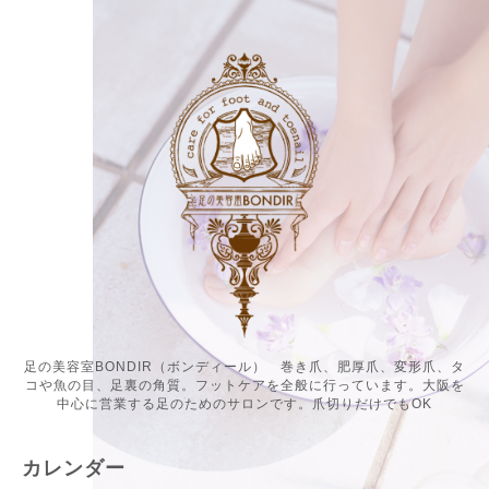
足の美容室BONDIR（ボンディール） 巻き爪、肥厚爪、変形爪、タ
コや魚の目、足裏の角質。フットケアを全般に行っています。大阪を
中心に営業する足のためのサロンです。爪切りだけでもOK
カレンダー