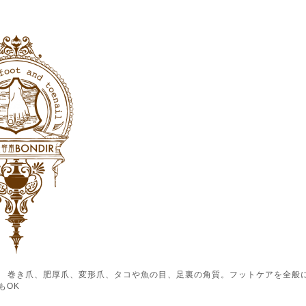
ル） 巻き爪、肥厚爪、変形爪、タコや魚の目、足裏の角質。フットケアを全般
もOK