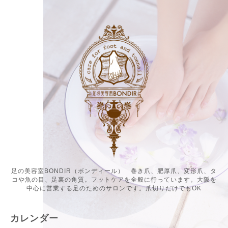
足の美容室BONDIR（ボンディール） 巻き爪、肥厚爪、変形爪、タ
コや魚の目、足裏の角質。フットケアを全般に行っています。大阪を
中心に営業する足のためのサロンです。爪切りだけでもOK
カレンダー