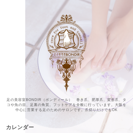
足の美容室BONDIR（ボンディール） 巻き爪、肥厚爪、変形爪、タ
コや魚の目、足裏の角質。フットケアを全般に行っています。大阪を
中心に営業する足のためのサロンです。爪切りだけでもOK
カレンダー